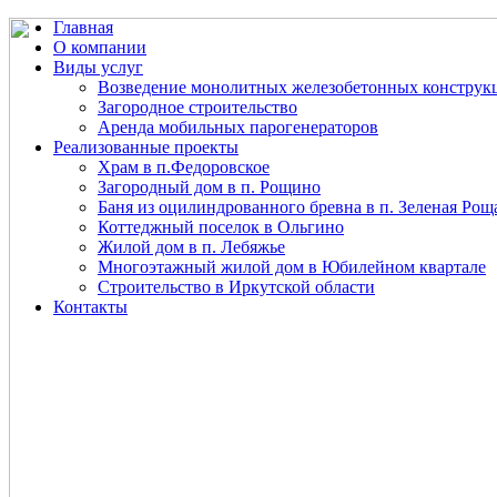
Главная
О компании
Виды услуг
Возведение монолитных железобетонных конструк
Загородное строительство
Аренда мобильных парогенераторов
Реализованные проекты
Храм в п.Федоровское
Загородный дом в п. Рощино
Баня из оцилиндрованного бревна в п. Зеленая Рощ
Коттеджный поселок в Ольгино
Жилой дом в п. Лебяжье
Многоэтажный жилой дом в Юбилейном квартале
Строительство в Иркутской области
Контакты
+7 (
921
)
900-40-23
+7 (
812
)
900-40-93
info@ogastus.ru